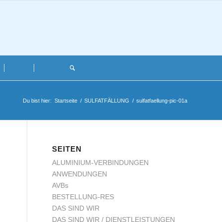
Du bist hier:
Startseite
/
SULFATFÄLLUNG
/
sulfatfaellung-pic-01a
SEITEN
ALUMINIUM-VERBINDUNGEN
ANWENDUNGEN
AVBs
BESTELLUNG-RES
DAS SIND WIR
DAS SIND WIR / DIENSTLEISTUNGEN